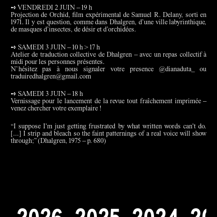
➺ VENDREDI 2 JUIN – 19 h
Projection de Orchid, film expérimental de Samuel R. Delany, sorti en
1971. Il y est question, comme dans Dhalgren, d’une ville labyrinthique,
de masques d’insectes, de désir et d’orchidées.
➺ SAMEDI 3 JUIN – 10 h > 17 h
Atelier de traduction collective de Dhalgren – avec un repas collectif à
midi pour les personnes présentes.
N’hésitez pas à nous signaler votre presence @dianaduta_ ou
traduiredhalgren@gmail.com
➺ SAMEDI 3 JUIN – 18 h
Vernissage pour le lancement de la revue tout fraîchement imprimée –
venez chercher votre exemplaire !
“I suppose I'm just getting frustrated by what written words can't do.
[...] I strip and bleach so the faint patternings of a real voice will show
through;” (Dhalgren, 1975 – p. 680)