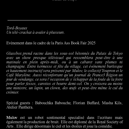
Tord-Boyaux
Un télé-crachat à avaler à plusieurs.
Evènement dans le cadre de la Paris Ass Book Fair 2025
Glassbox prend racine dans les sous-sol bétonnés du Palais de Tokyo
avec un show presque télévisuel qui ressemblera peut-être à une
matinale en plein après-midi, ou à un cabaret sans plumes ni
champagne. Entre kermesse et fête du village, cet événement burlesque
et hautement instructif sera présenté par Mulov, le collectif Youpron et le
Café Marylène. Aussi réconfortant qu’un journal de France3 Région un
jour de vendange, ce sera l’occasion de s’échapper de la foule de la foire
pour parler fesses, carottes et beurre demi-sel. On y croisera au moins
une ministre, un lapin, un clown, des œufs et peut-être même le cul du
crémier.
Spécial guests : Babouchka Babouche, Florian Buffard, Masha Kils,
Atelier Panthera.
Mulov
est un robot sentimental specialisé dans l’ecriture mais
également la production de bruit. Elle est diplomé de la Royal Society of
Arts . Elle dirige désormais le ciel et les étoiles et joue la comédie.