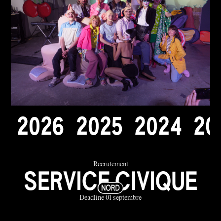
2
0
2
6
2
0
2
5
2
0
2
4
2
0
Recrutement
SERVICE CIVIQUE
Deadline 01 septembre