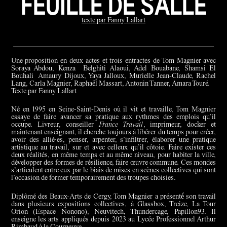
FEUILLE DE SALLE
texte par Fanny Lallart
Une proposition en deux actes et trois entractes de Tom Magnier avec
Soraya Abdou, Kenza Belghiti Alaoui, Adel Bouabane, Shamsi El
Bouhali Amaury Dijoux, Yaya Jalloux, Murielle Jean-Claude, Rachel
Lang, Carla Magnier, Raphaël Massart, Antonin Tanner, Amara Touré.
Texte par Fanny Lallart
Né en 1995 en Seine-Saint-Denis où il vit et travaille, Tom Magnier
essaye de faire avancer sa pratique aux rythmes des emplois qu’il
occupe. Livreur, conseiller
France Travail
, imprimeur, docker et
maintenant enseignant, il cherche toujours à libérer du temps pour créer,
avoir des allié·es, penser, arpenter, s’infiltrer, élaborer une pratique
artistique au travail, sur et avec celleux qu’il côtoie. Faire exister ces
deux réalités, en même temps et au même niveau, pour habiter la ville,
développer des formes de résilience, faire œuvre commune. Ces mondes
s’articulent entre eux par le biais de mises en scènes collectives qui sont
l’occasion de former temporairement des troupes choisies.
Diplômé des Beaux-Arts de Cergy, Tom Magnier a présenté́ son travail
dans plusieurs expositions collectives, à Glassbox, Treize, La Tour
Orion (Espace Nonono), Neuvitech, Thundercage, Papillon93. Il
enseigne les arts appliqués depuis 2023 au Lycée Professionnel Arthur