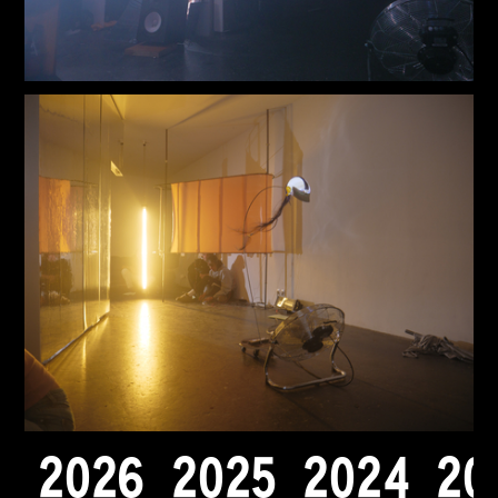
2
0
2
6
2
0
2
5
2
0
2
4
2
0