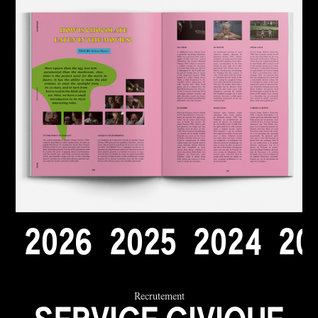
2
0
2
6
2
0
2
5
2
0
2
4
2
0
Recrutement