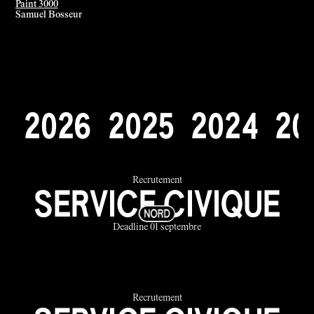
Paint 3000
Samuel Bosseur
2
0
2
6
2
0
2
5
2
0
2
4
2
0
Recrutement
SERVICE CIVIQUE
Deadline 01 septembre
Recrutement