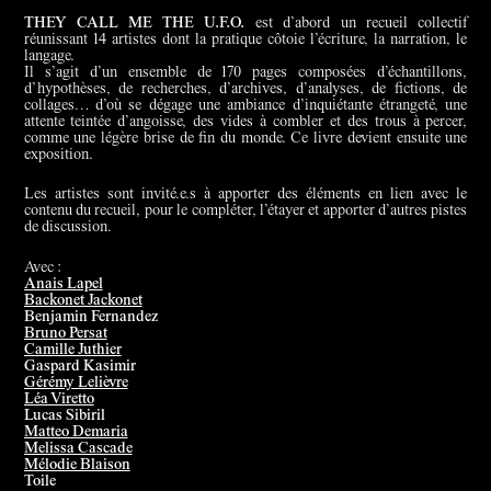
THEY CALL ME THE U.F.O.
est d’abord un recueil collectif
réunissant 14 artistes dont la pratique côtoie l’écriture, la narration, le
langage.
Il s’agit d’un ensemble de 170 pages composées d’échantillons,
d’hypothèses, de recherches, d’archives, d’analyses, de fictions, de
collages… d’où se dégage une ambiance d’inquiétante étrangeté, une
attente teintée d’angoisse, des vides à combler et des trous à percer,
comme une légère brise de fin du monde. Ce livre devient ensuite une
exposition.
Les artistes sont invité.e.s à apporter des éléments en lien avec le
contenu du recueil, pour le compléter, l’étayer et apporter d’autres pistes
de discussion.
Avec :
Anais Lapel
Backonet Jackonet
Benjamin Fernandez
Bruno Persat
Camille Juthier
Gaspard Kasimir
Gérémy Lelièvre
Léa Viretto
Lucas Sibiril
Matteo Demaria
Melissa Cascade
Mélodie Blaison
Toile