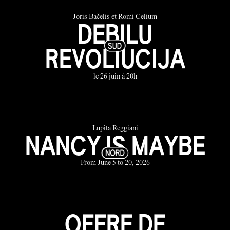
Joris Bačelis et Romi Celium
DEBILU
REVOLIUCIJA
le 26 juin à 20h
Lupita Reggiani
NANCY IS MAYBE
From June 5 to 20, 2026
OFFRE DE