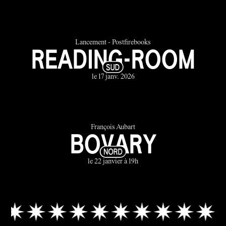
Lancement - Postfirebooks
READING-ROOM
le 17 janv. 2026
François Aubart
BOVARY
le 22 janvier à 19h
✷✷✷✷✷✷✷✷✷✷