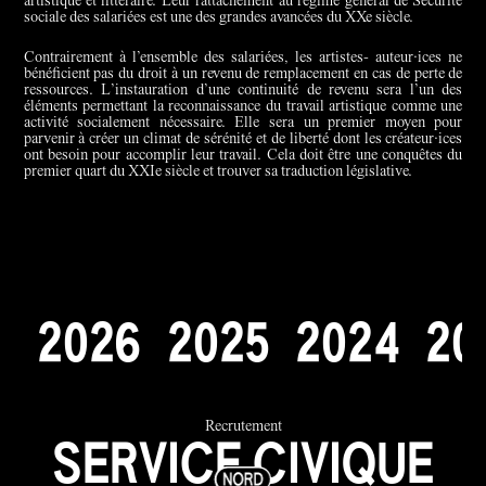
artistique et littéraire. Leur rattachement au régime général de Sécurité
sociale des salariées est une des grandes avancées du XXe siècle.
Contrairement à l’ensemble des salariées, les artistes- auteur·ices ne
bénéficient pas du droit à un revenu de remplacement en cas de perte de
ressources. L’instauration d’une continuité de revenu sera l’un des
éléments permettant la reconnaissance du travail artistique comme une
activité socialement nécessaire. Elle sera un premier moyen pour
parvenir à créer un climat de sérénité et de liberté dont les créateur·ices
ont besoin pour accomplir leur travail. Cela doit être une conquêtes du
premier quart du XXIe siècle et trouver sa traduction législative.
2
0
2
6
2
0
2
5
2
0
2
4
2
0
Recrutement
SERVICE CIVIQUE