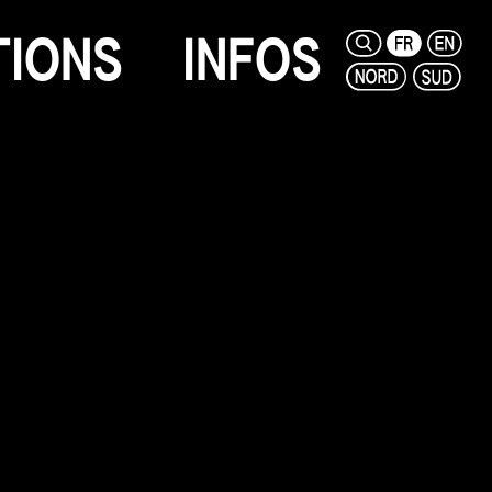
T
I
O
N
S
I
N
F
O
S