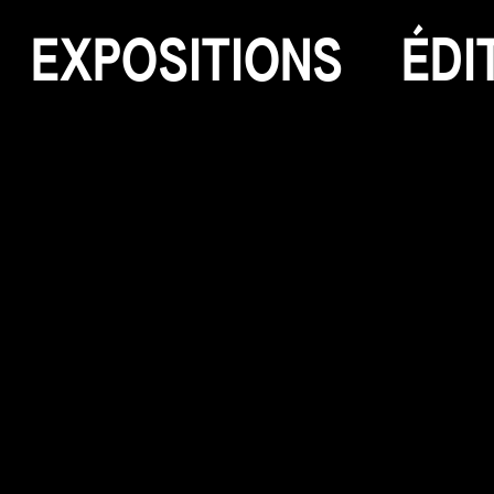
E
X
P
O
S
I
T
I
O
N
S
É
D
I