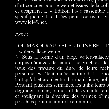
Le 149
(Sacha Béraud et Anna Hess) produit
d’art conçues pour le web et issues de la coll
et designers. L’ « Édition 1 » a rassemblé 
spécifiquement réalisées pour l’occasion et 
www.le149.net.
Avec :
LOU MASDURAUD ET ANTOINE BELLI
« waterwallace.web »
☞ Sous la forme d’un blog, waterwallace
corpus d’images de natures hétéroclites, de
issus des travaux du duo, de leurs rec
personnelles sélectionnées autour de la noti
tant qu’objet architectural, urbanistique, po
Pendant plusieurs semaines, les utilisateurs
dégrader le blog, traduisant des volontés col
et soulignant la diversité des formes d’imp
possibles pour ou contre le commun.