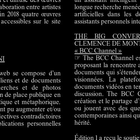
 et diffuse des œuvres
un assistant intelligent
aboration entre artistes
longue recherche menée p
fin 2018 quatre œuvres
artificielles dans les 
accessibles sur le site
assistants personnels in
THE BIG CONVER
CLEMENCE DE MONT
« BCC Channel »
☞ The BCC Channel est
NI
proposant la rencontre
documents qui s’étenden
.web se compose d’un
visionnées. La platefo
 liens et de documents
documents vidéos en tem
herches et de photos
discussion. The BCC Ch
on de place publique en
création et le partage d
litique et métaphorique.
ou jouent avec des quest
 ont pu augmenter et/ou
contemporaines ainsi qu
lectives contradictoires
hérité.
lications personnelles
Édition 1 a reçu le sou