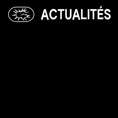
A
C
T
U
A
L
I
T
É
S