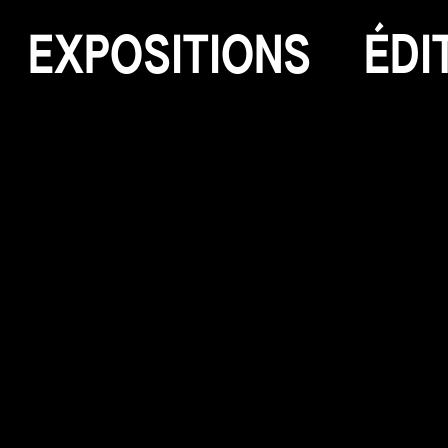
E
X
P
O
S
I
T
I
O
N
S
É
D
I