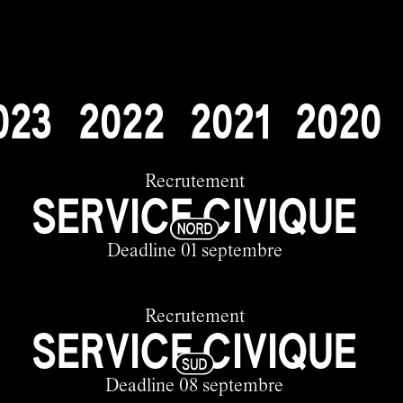
0
2
3
2
0
2
2
2
0
2
1
2
0
2
0
Recrutement
SERVICE CIVIQUE
Deadline 01 septembre
Recrutement
SERVICE CIVIQUE
Deadline 08 septembre