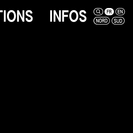
T
I
O
N
S
I
N
F
O
S