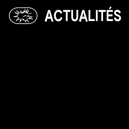
A
C
T
U
A
L
I
T
É
S