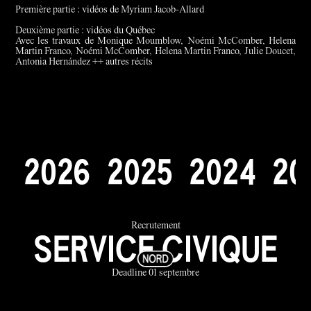
Première partie : vidéos de Myriam Jacob-Allard
Deuxième partie : vidéos du Québec
Avec les travaux de Monique Moumblow, Noémi McComber, Helena
Martin Franco, Noémi McComber, Helena Martin Franco, Julie Doucet,
Antonia Hernández ++ autres récits
2
0
2
6
2
0
2
5
2
0
2
4
2
0
Recrutement
SERVICE CIVIQUE
Deadline 01 septembre