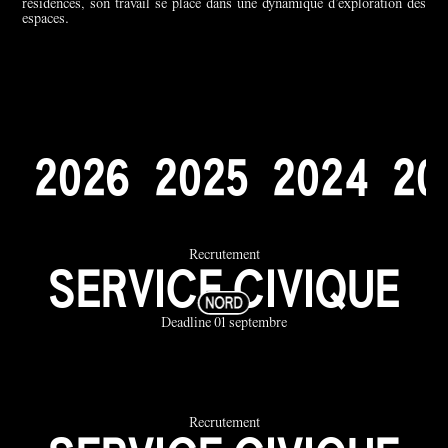
résidences, son travail se place dans une dynamique d’exploration des
espaces.
2
0
2
6
2
0
2
5
2
0
2
4
2
0
Recrutement
SERVICE CIVIQUE
Deadline 01 septembre
Recrutement