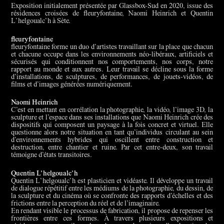
Exposition initialement présentée par Glassbox-Sud en 2020, issue des
résidences croisées de fleuryfontaine, Naomi Heinrich et Quentin
L’helgoualc’h à Sète.
fleuryfontaine
fleuryfontaine forme un duo d’artistes travaillant sur la place que chacun
et chacune occupe dans les environnements néo-libéraux, artificiels et
sécurisés qui conditionnent nos comportements, nos corps, notre
rapport au monde et aux autres. Leur travail se décline sous la forme
d’installations, de sculptures, de performances, de jouets-vidéos, de
films et d’images générées numériquement.
Naomi Heinrich
C’est en mettant en corrélation la photographie, la vidéo, l’image 3D, la
sculpture et l’espace dans ses installations que Naomi Heinrich crée des
dispositifs qui composent un paysage à la fois concret et virtuel. Elle
questionne alors notre situation en tant qu’individus circulant au sein
d’environnements hybrides qui oscillent entre construction et
destruction, entre chantier et ruine. Par cet entre-deux, son travail
témoigne d’états transitoires.
Quentin L’helgoualc’h
Quentin L’helgoualc’h est plasticien et vidéaste. Il développe un travail
de dialogue répétitif entre les médiums de la photographie, du dessin, de
la sculpture et du cinéma où se confronte des rapports d’échelles et des
frictions entre la perception du réel et de l’imaginaire.
En rendant visible le processus de fabrication, il propose de repenser les
frontières entre ces formes. À travers plusieurs expositions et