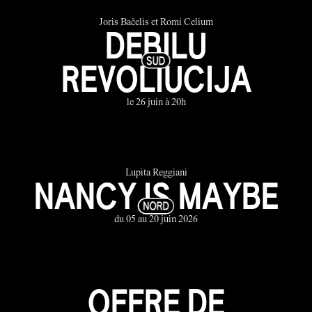
Joris Bačelis et Romi Celium
DEBILU
REVOLIUCIJA
le 26 juin à 20h
Lupita Reggiani
NANCY IS MAYBE
du 05 au 20 juin 2026
OFFRE DE