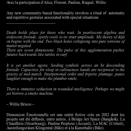
Avec la participation d’Alice, Florent, Pauline, Raquel, Willie
Any new community-based functionality involves a ritual of automatic
and repetitive gestures associated with special situations
________________________
Death holds place for those who wait. In pearlescent algebra and
iridescent finitude, spittle cools to its truer amplitude. My theory of déjà
vu begins with the end. Two black holes collapsing into pure torsions of
matter negated.
There are seven dimensions. The pulse of this agglomeration pushes
futures backwards like turtles in surf.
It is yet another agora. Seeding symbols across an hr descending
finitude. Capacities for sleep in callousness hands are reciprocal to the
gravity of mid-march. Interpersonal order and friperie plumage, pause
laughter enough to make the plumber smile.
There is immense seduction in wounded intelligence. Perhaps we might
yet borrow a smoke machine.
– Willie Brisco –
Dimension Émotionnelle est une entité fictive crée en 2012 dont les
projets ont été diffusés, entre autres, à Bridge Art Space (Bangkok), La
Chaufferie (Strasbourg), Pauline Perplexe (Arcueil), La MAC (Créteil),
Austellungsräum Klingental (Bâle) et à la Kunsthalle (Bâle).