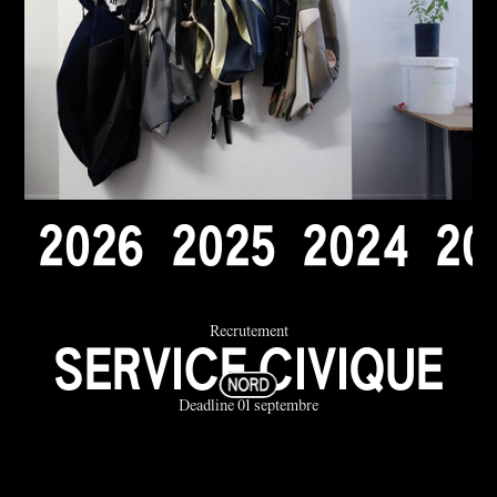
2
0
2
6
2
0
2
5
2
0
2
4
2
0
Recrutement
SERVICE CIVIQUE
Deadline 01 septembre