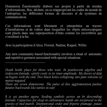
Dimension Émotionnelle élabore ses projets à partir de résidus
d’informations, flux, déchets, en se réappropriant les codes du monde de
l’entreprise, les différentes formes de discours et de systèmes de
communication.
Ces informations sont librement ré interprétées au travers
d’installations et de vidéos dans lesquelles les objets mésoscopiques
sont placés dans une superposition d’états comme les invertébrés qui
s’ossifient à la fin.
Avec la participation d’Alice, Florent, Pauline, Raquel, Willie
Any new community-based functionality involves a ritual of automatic
and repetitive gestures associated with special situations
________________________
Death holds place for those who wait. In pearlescent algebra and
iridescent finitude, spittle cools to its truer amplitude. My theory of déjà
vu begins with the end. Two black holes collapsing into pure torsions of
matter negated.
There are seven dimensions. The pulse of this agglomeration pushes
futures backwards like turtles in surf.
It is yet another agora. Seeding symbols across an hr descending
finitude. Capacities for sleep in callousness hands are reciprocal to the
gravity of mid-march. Interpersonal order and friperie plumage, pause