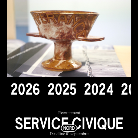
2
0
2
6
2
0
2
5
2
0
2
4
2
0
Recrutement
SERVICE CIVIQUE
Deadline 01 septembre