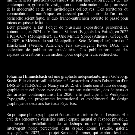
intimement les questions des choses, de leur fabrication à celles de l’art
contemporain, grâce à l’investigation du monde matériel, des promesses
de la modernité et de ses mythologies collectives. Des territoires du
vernaculaire au numérique, en passant par l’histoire de l’art ou la
recherche scientifique, le duo franco-autrichien revisite le passé pour
mieux esquisser le futur.
Leur pratique a fait l’objet de plusieurs expositions personnelles,
notamment, en 2024 au Vallon du Villaret (Bagnols-les-Bains), en 2022
à ICI-CCN (Montpellier), au One Minute Space (Athènes, Grèce), et,
en 2021, à Mécènes du sud Montpellier - Sète (Montpellier) ainsi qu’à
Kluckyland (Vienne, Autriche). Iels co-dirigent Revue DAS, une
collection de publications autoéditées. Ces publications sont des
espaces de créations et un médium pour déployer leurs recherches.
Johanna Himmelsbach
est une graphiste indépendante, née à Göteborg,
Suède. Elle vit et travaille à Metz et à Amsterdam. Après l’obtention d’un
DNSEP à l’ENSAD de Nancy en 2012, elle fonde son studio de design
graphique et collabore avec des institutions culturelles, des éditeurs et
des artistes contemporains. En 2020, elle participe à la Werkplaats
Typografie, un programme international et expérimental de design
graphique de deux ans basé aux Pays-Bas.
Sa pratique photographique et éditoriale est informée par l’espace. Elle
crée des rencontres visuelles entre l’espace mental et l’espace physique,
au travers d’installations, de workshops ou de publications qui
interrogent notre perception d’un espace donné (studio, galerie,
paysage). En 2023, son projet Swedish Summer, qui explore les liens