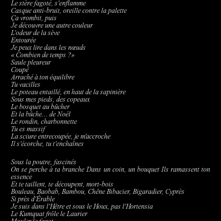
Le stère fagoté, s'enflamme
Casque anti-bruit, oreille contre la palette
Ça vrombit, puis
Je découvre une autre couleur
L'odeur de la sève
Entourée
Je peux lire dans les nœuds
« Combien de temps ?»
Saule pleureur
Coupé
Arraché à ton équilibre
Tu vacilles
Le poteau entaillé, en haut de la sapinière
Sous mes pieds, des copeaux
Le bosquet au bûcher
Et la bûche... de Noël
Le rondin, charbonnette
Tu es massif
La sciure entrecoupée, je m'accroche
Il s'écorche, tu t'enchaînes
Sous la poutre, fascinés
On se perche à ta branche Dans un coin, un bouquet Ils ramassent ton
essence
Et te taillent, te découpent, mort-bois
Bouleau, Baobab, Bambou, Chêne Bibacier, Bigaradier, Cyprès
Si près d'Érable
Je suis dans l'Hêtre et sous le Houx, pas l'Hortensia
Le Kumquat frôle le Laurier