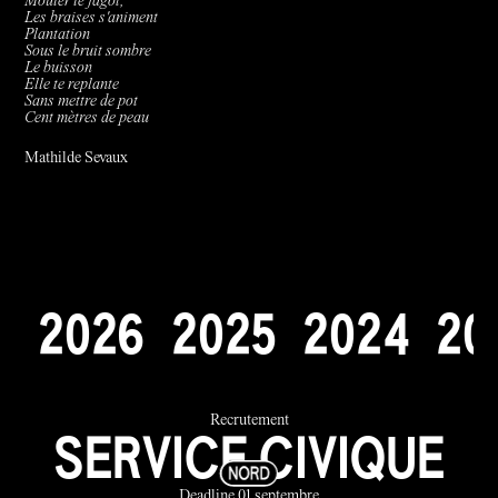
Mouler le fagot,
Les braises s'animent
Plantation
Sous le bruit sombre
Le buisson
Elle te replante
Sans mettre de pot
Cent mètres de peau
Mathilde Sevaux
2
0
2
6
2
0
2
5
2
0
2
4
2
0
Recrutement
SERVICE CIVIQUE
Deadline 01 septembre