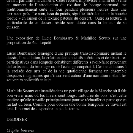
de lait, parfumé à la cannelle. Cette recette, improvisée à la fin du 18ème
au moment de l’introduction du riz dans le bocage normand, est
traditionnellement cuite au four pendant plusieurs heures dans une
terrine en grès. Le nom, issu du patois, signifie littéralement « la bouche
tordue » en raison de la texture pâteuse du dessert. Outre sa texture, la
particularité de ce dessert réside sans doute dans la lenteur de sa
cuisson.
Une exposition de Lucie Bombasaro & Mathilde Sevaux sur une
proposition de Paul Lepetit.
Lucie Bombasaro témoigne d'une pratique transdisciplinaire mêlant le
dessin, l'installation, la création de dispositifs scéniques et de structures
participatives dans lesquels cohabitent différents savoir-faire provenant
de l'artisanat, du bricolage ou de l'échange coopératif. Ces installations à
la croisée des arts et de la vie quotidienne forment un ensemble
d'espaces imaginaires qui s'inscrivent autour d'une narration mêlant les
souvenirs collectifs et le jeu.
Mathilde Sevaux est installée dans un petit village de la Manche où il fait
bon vivre, mais où les hivers sont longs. Entourée de bois, c’est cette
matière qu’elle travaille principalement pour se réchauffer et parce que ça
lui fait du bien. Comme pour obtenir une bonne Teurgoule, ce travail est
lent. Il permet de suspendre un peu le temps.
DÉBOISER
Crépite, boiserie